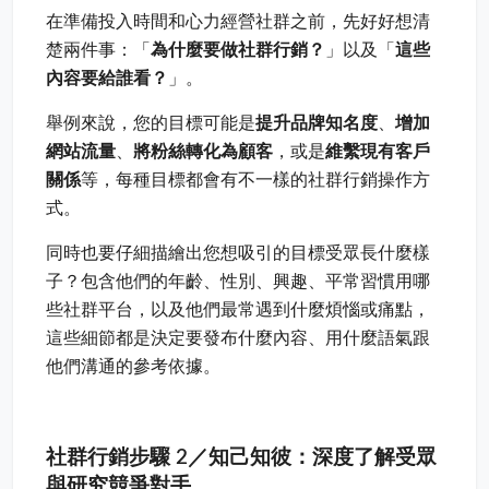
在準備投入時間和心力經營社群之前，先好好想清
楚兩件事：「
為什麼要做社群行銷？
」以及「
這些
內容要給誰看？
」。
舉例來說，您的目標可能是
提升品牌知名度
、
增加
網站流量
、
將粉絲轉化為顧客
，或是
維繫現有客戶
關係
等，每種目標都會有不一樣的社群行銷操作方
式。
同時也要仔細描繪出您想吸引的目標受眾長什麼樣
子？包含他們的年齡、性別、興趣、平常習慣用哪
些社群平台，以及他們最常遇到什麼煩惱或痛點，
這些細節都是決定要發布什麼內容、用什麼語氣跟
他們溝通的參考依據。
社群行銷步驟 2／知己知彼：深度了解受眾
與研究競爭對手