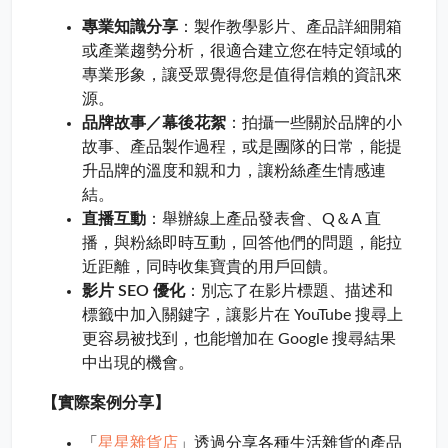
專業知識分享
：製作教學影片、產品詳細開箱
或產業趨勢分析，很適合建立您在特定領域的
專業形象，讓受眾覺得您是值得信賴的資訊來
源。
品牌故事／幕後花絮
：拍攝一些關於品牌的小
故事、產品製作過程，或是團隊的日常，能提
升品牌的溫度和親和力，讓粉絲產生情感連
結。
直播互動
：舉辦線上產品發表會、Q＆A 直
播，與粉絲即時互動，回答他們的問題，能拉
近距離，同時收集寶貴的用戶回饋。
影片 SEO 優化
：別忘了在影片標題、描述和
標籤中加入關鍵字，讓影片在 YouTube 搜尋上
更容易被找到，也能增加在 Google 搜尋結果
中出現的機會。
【實際案例分享】
星星雜貨店
「
」透過分享各種生活雜貨的產品