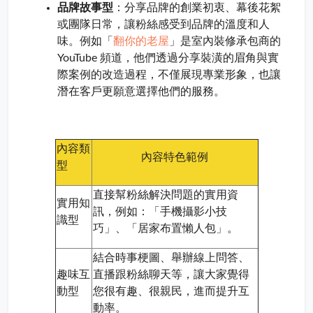
品牌故事型
：分享品牌的創業初衷、幕後花絮
或團隊日常，讓粉絲感受到品牌的溫度和人
翻你的老屋
味。例如「
」是室內裝修承包商的
YouTube 頻道，他們透過分享裝潢的眉角與實
際案例的改造過程，不僅展現專業形象，也讓
潛在客戶更願意選擇他們的服務。
內容類
內容特色範例
型
直接幫粉絲解決問題的實用資
實用知
訊，例如：「手機攝影小技
識型
巧」、「居家布置懶人包」。
結合時事梗圖、舉辦線上問答、
趣味互
直播跟粉絲聊天等，讓大家覺得
動型
您很有趣、很親民，進而提升互
動率。