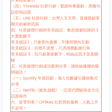
片累積影響力
（四）Threads 社群行銷：緊跟時事脈動，用幾句
話炒熱話題
（五）LINE 社群行銷：台灣人天天用，直接跟顧客
聊天的祕密武器
四、社群媒體行銷的常見錯誤：教您迴避陷阱的 3
大重點解方
常見錯誤 1：只會單向廣播，不懂得雙向互動
常見錯誤 2：目標不清楚，只憑感覺亂槍打鳥
常見錯誤 3：別只顧著衝數字，粉絲品質才是真關
鍵
五、社群媒體行銷成功案例分享：讓粉絲爆棚的吸
睛秘訣！
（一）Spotify 年度回顧：個人化數據引爆病毒式
分享
（二）Netflix《魷魚遊戲》：沉浸式體驗與全方位
話題操作
六、從零到有！OPlikes 社群買粉服務，人氣上升
不必等！