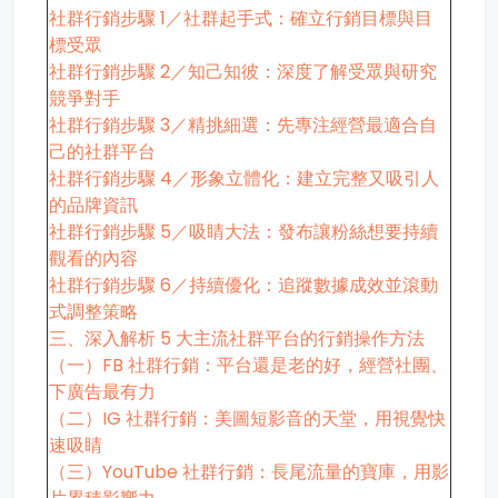
社群行銷步驟 1／社群起手式：確立行銷目標與目
標受眾
社群行銷步驟 2／知己知彼：深度了解受眾與研究
競爭對手
社群行銷步驟 3／精挑細選：先專注經營最適合自
己的社群平台
社群行銷步驟 4／形象立體化：建立完整又吸引人
的品牌資訊
社群行銷步驟 5／吸睛大法：發布讓粉絲想要持續
觀看的內容
社群行銷步驟 6／持續優化：追蹤數據成效並滾動
式調整策略
三、深入解析 5 大主流社群平台的行銷操作方法
（一）FB 社群行銷：平台還是老的好，經營社團、
下廣告最有力
（二）IG 社群行銷：美圖短影音的天堂，用視覺快
速吸睛
（三）YouTube 社群行銷：長尾流量的寶庫，用影