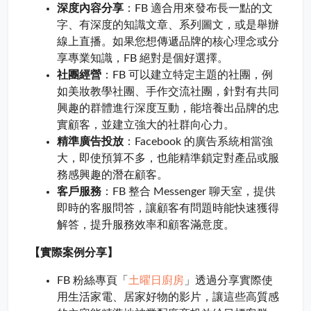
深度內容分享
：FB 適合用來發布長一點的文
字、有深度的知識文章、系列圖文，或是舉辦
線上直播。如果您想傳遞品牌的核心理念或分
享專業知識，FB 絕對是個好選擇。
社團經營
：FB 可以建立特定主題的社團，例
如美妝教學社團、手作交流社團，針對有共同
興趣的群體進行深度互動，能培養出品牌的忠
實顧客，並建立強大的社群向心力。
精準廣告投放
：Facebook 的廣告系統相當強
大，即使預算不多，也能精準鎖定對產品或服
務感興趣的潛在顧客。
客戶服務
：FB 整合 Messenger 聊天室，提供
即時的客服問答，讓顧客有問題時能快速獲得
解答，提升服務效率和顧客滿意度。
【實際案例分享】
土曜日廚房
FB 粉絲專頁「
」透過分享實際使
用生活家電、居家好物的影片，讓這些高質感