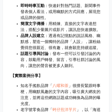
即時時事互動
：快速針對熱門話題、新聞事件
發表個人看法，或用幽默的方式回應，展現您
或品牌的個性。
簡潔文字傳播
：用精煉、直接的文字表達想
法，搭配少量圖片或影片，讓訊息快速擴散。
品牌人設建立
：透過有記憶點的說話風格、幽
默感，塑造一個獨特的品牌「人設」，讓粉絲
覺得您很親近、很有趣，就會願意持續追蹤。
話題引導與討論
：發布一些可以引發討論的內
容，鼓勵用戶轉發、留言，引導社群討論的風
向，讓您的聲音被更多人聽到。
【實際案例分享】
八曜和茶
知名手搖飲品牌「
」很擅長緊跟時事
梗，用幽默風趣的文字內容，吸引廣大網友的
注意，並將這些網路話題成功轉換為品牌的曝
光度。
蚵仔煎洋芋片
老字號零食品牌「
」，以「海巡