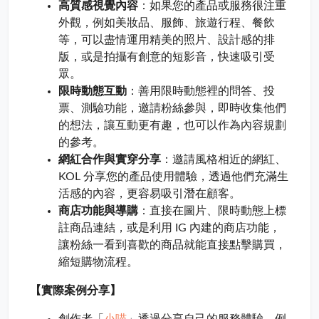
高質感視覺內容
：如果您的產品或服務很注重
外觀，例如美妝品、服飾、旅遊行程、餐飲
等，可以盡情運用精美的照片、設計感的排
版，或是拍攝有創意的短影音，快速吸引受
眾。
限時動態互動
：善用限時動態裡的問答、投
票、測驗功能，邀請粉絲參與，即時收集他們
的想法，讓互動更有趣，也可以作為內容規劃
的參考。
網紅合作與實穿分享
：邀請風格相近的網紅、
KOL 分享您的產品使用體驗，透過他們充滿生
活感的內容，更容易吸引潛在顧客。
商店功能與導購
：直接在圖片、限時動態上標
註商品連結，或是利用 IG 內建的商店功能，
讓粉絲一看到喜歡的商品就能直接點擊購買，
縮短購物流程。
【實際案例分享】
小喵
創作者「
」透過分享自己的服務體驗，例