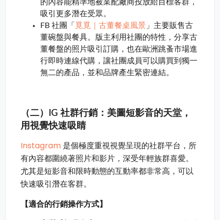
的內容能精準地被業配廠商投放給目標客群，
吸引更多潛在受眾。
覓覓｜古董餐桌風景
FB 社團「
」主要販售古
董碗盤與餐具。版主利用社團的特性，分享古
董餐盤的照片吸引訂購，也在歐洲跳蚤市場進
行即時連線代購，讓社團成員可以購買到獨一
無二的產品，並和品牌產生緊密連結。
（二）IG 社群行銷：美圖短影音的天堂，
用視覺快速吸睛
Instagram
是個極度重視視覺呈現的社群平台，所
有內容都圍繞著照片和影片，深受年輕族群喜愛。
尤其是短影音和限時動態的互動率都非常高，可以
快速吸引潛在客群。
【適合的行銷操作方式】