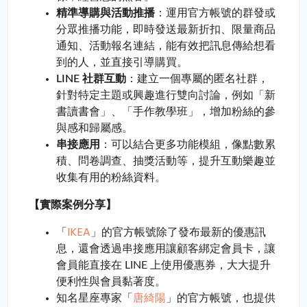
精準導購與活動推播
：運用官方帳號的群發或
分眾推播功能，即時發送最新折扣、限量商品
通知、活動報名連結，能有效把訊息傳給想看
到的人，並直接引導購買。
LINE 社群互動
：建立一個專屬的匿名社群，
針對特定主題或興趣進行雙向討論，例如「新
書讀書會」、「手作教學班」，增加粉絲的參
與感和歸屬感。
串接應用
：可以結合更多功能模組，像點數累
積、問卷調查、抽獎活動等，提升互動樂趣並
收集有用的粉絲資料。
【實際案例分享】
IKEA
「
」的官方帳號除了發布最新的優惠訊
息，還會透過串接應用讓顧客綁定會員卡，讓
會員能直接在 LINE 上使用優惠券，大大提升
便利性與會員黏著度。
唐綺陽
知名星座專家「
」的官方帳號，也提供