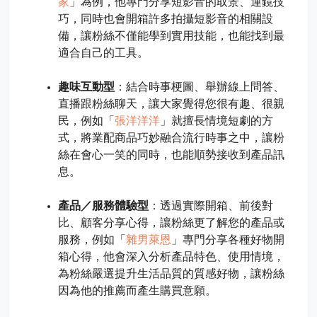
家
」為例，他專門分享短影音的取景、運鏡技
巧，同時也會開箱許多拍攝短影音的相關設
備，讓粉絲不僅能學到實用技能，也能找到最
適合自己的工具。
趣味互動型
：結合時事梗圖、舉辦線上問答、
直播跟粉絲聊天，讓大家覺得您很有趣、很親
張洋洋洋
民，例如「
」就擅長情境短劇的方
式，將業配商品巧妙融合流行時事之中，讓粉
絲在會心一笑的同時，也能順勢接收到產品訊
息。
產品／服務體驗型
：透過實際開箱、前後對
比、顧客分享心得，讓粉絲更了解您的產品或
雜男萊恩
服務，例如「
」專門分享各種好物開
箱心得，他會深入分析產品特色、使用情境，
為粉絲嚴選提升生活品質的質感好物，讓粉絲
因為他的推薦而產生購買意願。