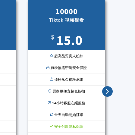
10000
Tiktok 視頻觀看
15.0
$
超高品質真人粉絲
買粉無需密碼安全保證
掉粉永久補粉承諾
買多更便宜超低折扣
24小時客服在綫服務
全天自動開始訂單
安全付款隱私保護