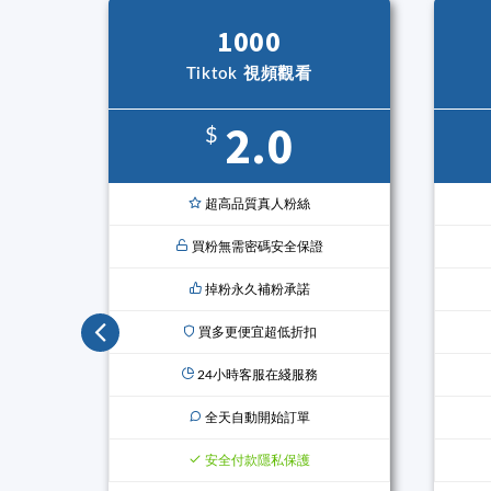
1000
Tiktok 視頻觀看
2.0
$
超高品質真人粉絲
買粉無需密碼安全保證
掉粉永久補粉承諾
買多更便宜超低折扣
24小時客服在綫服務
全天自動開始訂單
安全付款隱私保護