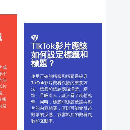
觀
TikTok影片應該
如何設定標籤和
標題？
片成
數不
使用正確的標籤和標題是提升
的注
TikTok影片觀看次數的重要方
影片
法。標籤和標題應該清楚、精
素。
準、且吸引人，讓人看了就想點
k帳
擊。同時，標籤和標題應該與影
就是
片的內容相關，否則可能會引起
觀眾的反感，影響影片的觀看次
數和互動率。