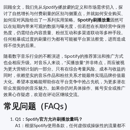
回顾全文，我们先从
Spotify播放量
的定义和市场需求切入，探
讨了自然增长与付费刷量的区别与侧重点，并就如何安全购买、
如何应对风险给出了一系列实用策略。
Spotify刷播放量
固然可
以在短期内带来可观的数据与曝光度，但若想在长期经营中保持
热度，仍需结合内容质量、粉丝互动和多渠道联动等多种手段。
任何粗暴或过度的刷量行为都有可能被平台算法察觉，进而造成
得不偿失的后果。
随着数字音乐行业的不断演进，Spotify的推荐算法和推广方式
也会相应升级。对音乐人来说，“买播放量”并非终点，而应被视
为更大营销计划的一部分。只有在综合考量风险、成本与收益的
同时，依赖坚实的音乐作品和粉丝关系才能最终实现品牌价值最
大化。希望本攻略能帮助你在平台竞争中抢占先机，为更多潜在
听众发掘你的音乐魅力。如果你仍对具体操作、账号安全或推广
效果心存疑虑，欢迎在评论区继续交流。
常见问题（FAQs）
Q1：Spotify官方允许刷播放量吗？
A1：根据Spotify使用条款，任何虚假或操纵性的流量都不