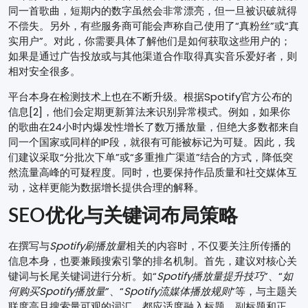
同一首歌曲，短期内的数字虽然会非常漂亮，但一旦被识破就得
不偿失。另外，有些服务商可能会声称自己使用了“真粉丝”或“真
实用户”。对此，你需要具体了解他们是如何获取这些用户的；
如果是通过广告投放或与其他渠道合作取得真实音乐爱好者，则
相对安全很多。
平台本身在检测技术上也在不断升级。根据Spotify官方公布的
信息[2]，他们会定期更新算法来识别异常模式。例如，如果你
的歌曲在24小时内爆发性增长了数万播放量，但绝大多数都来自
同一个国家或同样的IP段，就很有可能被标记为可疑。因此，我
们建议采取“分批次下单”或“多重推广渠道”结合的方式，降低突
然流量高峰的可疑程度。同时，也要保持作品质量和社交媒体互
动，这样更能为数据增长提供合理的解释。
SEO优化与关键词布局策略
在撰写与
Spotify刷播放量
相关的内容时，不仅要关注所传播的
信息本身，也要兼顾搜索引擎的排名机制。首先，建议对核心关
键词与长尾关键词进行分析。如“
Spotify播放量提升技巧
”、“
如
何购买Spotify播放量
”、“
Spotify流媒体播放规则
”等，与主题关
联度高且搜索量可观的词汇，都应适度融入标题、副标题和正