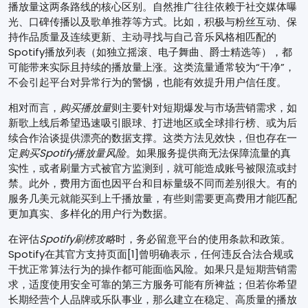
播放量这两条路线的核心区别。自然推广往往依赖于社交媒体曝
光、口碑传播以及歌单推荐等方式。比如，积极与粉丝互动、保
持作品质量及连续更新、主动寻找与自己音乐风格相匹配的
Spotify播放列表（如独立摇滚、电子舞曲、爵士精选等），都
可能带来实际且持续的播放量上涨。这类流量通常较为“干净”，
不会引起平台对异常行为的警惕，也能有效提升用户信任度。
相对而言，
购买播放量
则主要针对短期爆发与市场营销需求，如
新歌上线后希望迅速吸引眼球、打进地区或全球排行榜、或为后
续合作洽谈提供漂亮的数据支撑。这类方法见效快，但也存在一
定
购买Spotify播放量风险
。如果服务提供商无法保障流量的真
实性，或者刷量方式被官方监测到，就可能造成账号被限流或封
禁。此外，费用方面也因平台和目标量级不同而差别很大。有的
服务几美元就能买到上千播放量，有些则需要更高费用才能匹配
更加真实、多样化的用户行为数据。
在评估
Spotify刷榜攻略
时，务必留意平台的使用条款和政策。
Spotify在其官方支持页面[1]曾明确表示，任何违反合法合规或
干扰正常算法行为的操作都可能面临风险。如果只是短期营销需
求，适度使用安全可靠的第三方服务可能有所裨益；但若你希望
长期经营个人品牌或乐队事业，那么建立在稳定、高质量的播放