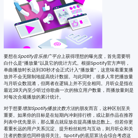
要想在
Spotify音乐推广平台
上获得理想的曝光度，首先需要明
白什么是“播放量”以及它的统计方式。根据Spotify官方声明，
单曲播放时长达到30秒才会正式计入“播放量”，这意味着重复播
放并不会无限制地提高统计数据。与此同时，很多人常把播放量
与月听众数混淆，但两者在逻辑上并不完全相同。月听众是指在
最近28天内至少听过你歌曲一次的独立用户数量，而播放量则是
对每次合规播放的累计统计。
对于想要
增加Spotify播放次数方法
的朋友而言，这种区别至关
重要。如果你的目标是在短期内冲刺排行榜，或让新作品在推荐
列表中优先显示，那么重点就应放在提高播放总数上。但若你更
看重长远的用户关系沉淀、提升粉丝粘性与互动，则月听众和关
注者的数据也同样值得关注。Spotify的底层算法会综合考虑这