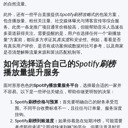
的自然流量。
此外，还有一些平台直接提供
Spotify刷榜攻略
式的包装方案，
包含播放量、粉丝关注量、社交媒体曝光与博客宣传等综合服
务。此类一条龙推广项目通常价格较高，但能帮助音乐人迅速在
多渠道获得关注。需要提醒的是，用户在选择任何一个“刷播放
量”方案前，都应多方求证其
真实度
和
安全性
。例如，看看是否
有真实用户评价、是否有成功案例或数据对比可参考，以及商家
是否清楚解释流量来源和算法匹配机制等。
如何选择适合自己的
Spotify刷榜
播放量提升服务
面对形形色色的
Spotify播放量服务平台
，选择最合适的一家并
不容易。以下是一些评估关键点，帮助你做更明智的决策：
Spotify刷榜价格与预算：
首先要明确自己的财务承受范
围。不同平台收费标准不一，且往往与订单量、服务深度
挂钩。
Spotify刷榜到账速度：
如果你着急在短期冲榜，可能需要
考虑那些承诺“立即或快速到账”的平台，但要注意及时监