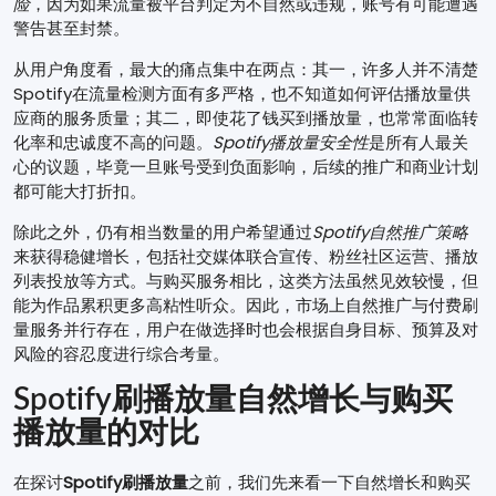
险
，因为如果流量被平台判定为不自然或违规，账号有可能遭遇
警告甚至封禁。
从用户角度看，最大的痛点集中在两点：其一，许多人并不清楚
Spotify在流量检测方面有多严格，也不知道如何评估播放量供
应商的服务质量；其二，即使花了钱买到播放量，也常常面临转
化率和忠诚度不高的问题。
Spotify播放量安全性
是所有人最关
心的议题，毕竟一旦账号受到负面影响，后续的推广和商业计划
都可能大打折扣。
除此之外，仍有相当数量的用户希望通过
Spotify自然推广策略
来获得稳健增长，包括社交媒体联合宣传、粉丝社区运营、播放
列表投放等方式。与购买服务相比，这类方法虽然见效较慢，但
能为作品累积更多高粘性听众。因此，市场上自然推广与付费刷
量服务并行存在，用户在做选择时也会根据自身目标、预算及对
风险的容忍度进行综合考量。
Spotify刷播放量
自然增长与购买
播放量的对比
在探讨
Spotify刷播放量
之前，我们先来看一下自然增长和购买