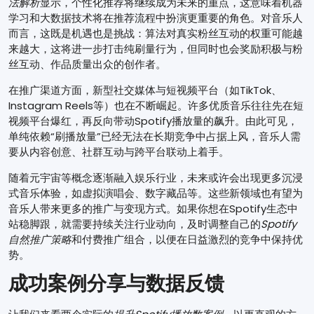
法解析
显示，个性化推荐将继续成为未来的重点，这意味着机器
学习和大数据技术将在推荐流程中扮演更重要的角色。对音乐人
而言，这既是机遇也是挑战：算法对真实粉丝互动的权重可能越
来越大，这将进一步打击纯刷量行为，但同时也会奖励积极与粉
丝互动、作品质量出众的创作者。
在推广渠道方面，新型社交媒体与短视频平台（如TikTok、
Instagram Reels等）也在不断崛起。许多优质音乐往往先在短
视频平台爆红，再反向带动Spotify播放量的飙升。由此可见，
单纯依赖“刷播放量”已经无法在长期竞争中占据上风，音乐人需
要从内容创意、社群互动与跨平台联动上着手。
随着元宇宙等概念逐渐融入娱乐行业，未来或许会出现更多沉浸
式音乐体验，如虚拟演唱会、数字藏品等。这些新领域也有望为
音乐人带来更多的推广与变现方式。如果你想在Spotify生态中
站稳脚跟，就需要持续关注行业动向，及时调整自己的
Spotify
自然推广策略
和付费推广组合，以便在日益激烈的竞争中保持优
势。
成功案例分享与数据反馈