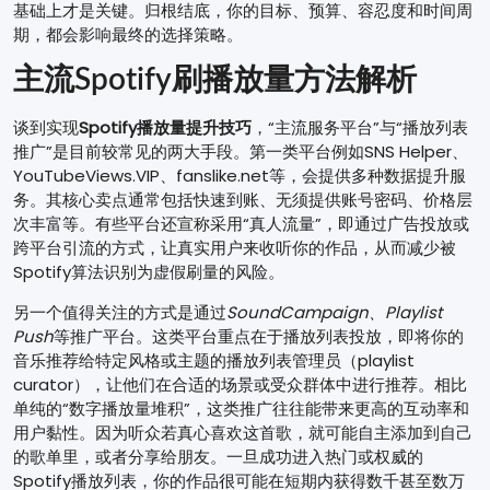
基础上才是关键。归根结底，你的目标、预算、容忍度和时间周
期，都会影响最终的选择策略。
主流Spotify刷播放量方法解析
谈到实现
Spotify播放量提升技巧
，“主流服务平台”与“播放列表
推广”是目前较常见的两大手段。第一类平台例如SNS Helper、
YouTubeViews.VIP、fanslike.net等，会提供多种数据提升服
务。其核心卖点通常包括快速到账、无须提供账号密码、价格层
次丰富等。有些平台还宣称采用“真人流量”，即通过广告投放或
跨平台引流的方式，让真实用户来收听你的作品，从而减少被
Spotify算法识别为虚假刷量的风险。
另一个值得关注的方式是通过
SoundCampaign、Playlist
Push
等推广平台。这类平台重点在于播放列表投放，即将你的
音乐推荐给特定风格或主题的播放列表管理员（playlist
curator），让他们在合适的场景或受众群体中进行推荐。相比
单纯的“数字播放量堆积”，这类推广往往能带来更高的互动率和
用户黏性。因为听众若真心喜欢这首歌，就可能自主添加到自己
的歌单里，或者分享给朋友。一旦成功进入热门或权威的
Spotify播放列表，你的作品很可能在短期内获得数千甚至数万