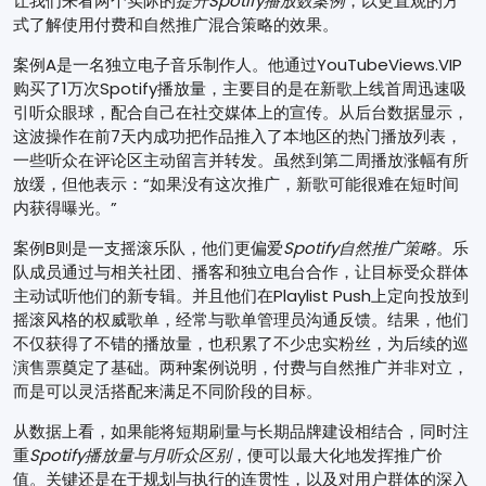
让我们来看两个实际的
提升Spotify播放数案例
，以更直观的方
式了解使用付费和自然推广混合策略的效果。
案例A是一名独立电子音乐制作人。他通过YouTubeViews.VIP
购买了1万次Spotify播放量，主要目的是在新歌上线首周迅速吸
引听众眼球，配合自己在社交媒体上的宣传。从后台数据显示，
这波操作在前7天内成功把作品推入了本地区的热门播放列表，
一些听众在评论区主动留言并转发。虽然到第二周播放涨幅有所
放缓，但他表示：“如果没有这次推广，新歌可能很难在短时间
内获得曝光。”
案例B则是一支摇滚乐队，他们更偏爱
Spotify自然推广策略
。乐
队成员通过与相关社团、播客和独立电台合作，让目标受众群体
主动试听他们的新专辑。并且他们在Playlist Push上定向投放到
摇滚风格的权威歌单，经常与歌单管理员沟通反馈。结果，他们
不仅获得了不错的播放量，也积累了不少忠实粉丝，为后续的巡
演售票奠定了基础。两种案例说明，付费与自然推广并非对立，
而是可以灵活搭配来满足不同阶段的目标。
从数据上看，如果能将短期刷量与长期品牌建设相结合，同时注
重
Spotify播放量与月听众区别
，便可以最大化地发挥推广价
值。关键还是在于规划与执行的连贯性，以及对用户群体的深入