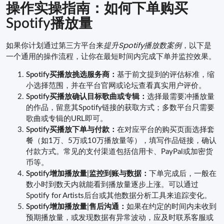
操作实操指南：如何下单购买
Spotify播放量
如果你计划通过第三方平台来
提升Spotify播放数案例
，以下是
一个通用的操作流程，让你在最短时间内完成下单并监控效果。
Spotify买播放挑选服务商：
基于前文提到的评估标准，缩
小选择范围，并在平台官网或论坛查看真实用户评价。
Spotify买播放确认目标歌曲或专辑：
选择最需要冲播放量
的作品，留意其Spotify链接的获取方式；多数平台只需要
歌曲或专辑的URL即可。
Spotify买播放下单与付款：
在对应平台的购买页面选择套
餐（如1万、5万或10万播放量等），填写作品链接，确认
付款方式。常见的支付渠道包括信用卡、PayPal或加密货
币等。
Spotify增加播放量|监控到账与数据：
下单完成后，一般在
数小时到数天内就能看到播放量逐步上涨。可以通过
Spotify for Artists后台或其他数据分析工具来追踪变化。
Spotify增加播放量|售后沟通：
如果在约定的时间内未收到
预期播放量，或发现数据有异常波动，应及时联系客服或