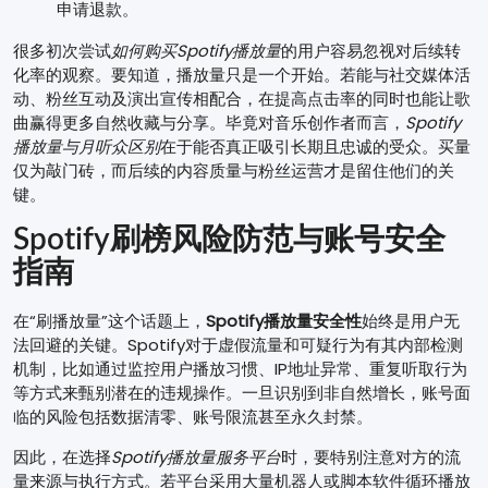
申请退款。
很多初次尝试
如何购买Spotify播放量
的用户容易忽视对后续转
化率的观察。要知道，播放量只是一个开始。若能与社交媒体活
动、粉丝互动及演出宣传相配合，在提高点击率的同时也能让歌
曲赢得更多自然收藏与分享。毕竟对音乐创作者而言，
Spotify
播放量与月听众区别
在于能否真正吸引长期且忠诚的受众。买量
仅为敲门砖，而后续的内容质量与粉丝运营才是留住他们的关
键。
Spotify刷榜风险防范与账号安全
指南
在“刷播放量”这个话题上，
Spotify播放量安全性
始终是用户无
法回避的关键。Spotify对于虚假流量和可疑行为有其内部检测
机制，比如通过监控用户播放习惯、IP地址异常、重复听取行为
等方式来甄别潜在的违规操作。一旦识别到非自然增长，账号面
临的风险包括数据清零、账号限流甚至永久封禁。
因此，在选择
Spotify播放量服务平台
时，要特别注意对方的流
量来源与执行方式。若平台采用大量机器人或脚本软件循环播放