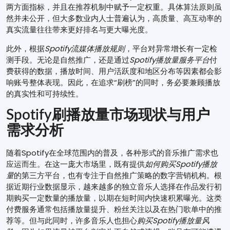
两方面指标，并且在推荐机制中赋予一定权重。具体算法原则虽
然并未公开，但大多数业内人士普遍认为，高质量、高互动率的
真实流量往往带来更好排名与更大曝光度。
此外，根据
Spotify流媒体播放规则
，平台对异常增长有一定检
测手段。无论是自然推广，还是通过
Spotify播放量服务平台
付
费获得的数据，播放时间、用户活跃度和地区分布等因素都会影
响账号整体表现。因此，在追求“刷榜”的同时，务必要兼顾播放
的真实性和可持续性。
Spotify刷播放量
市场现状与用户
需求分析
随着Spotify在全球范围内的普及，各种形式的音乐推广需求也
应运而生。在这一庞大市场里，既有提供
如何购买Spotify播放
量
的第三方平台，也有专注于自然推广策略的数字营销机构。根
据近期行业数据显示，越来越多的独立音乐人选择在作品发行初
期购买一定数量的播放量，以期在短时间内快速积累曝光。这类
付费服务通常包括播放量提升、粉丝关注以及在热门歌单中的推
荐等。但与此同时，许多音乐人也担心
购买Spotify播放量风