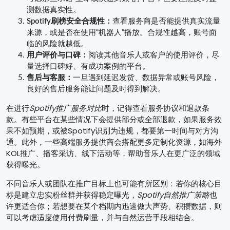
测数据真实性。
Spotify刷榜安全合规性：
查看服务商是否能提供真实流量
来源，或是否在使用“机器人”播放。合规性越高，账号面
临的风险就越低。
用户评价与口碑：
阅读其他音乐人或客户的使用评价，尽
量选择口碑好、有成功案例的平台。
售后与客服：
一旦遇到延迟发货、数据异常或账号风险，
良好的售后服务能让问题及时得到解决。
在进行
Spotify推广服务对比
时，记得查看服务协议和退款条
款。有些平台在某些情况下会提供部分或全部退款，如果服务效
果不如预期，或被Spotify识别为违规，都要第一时间与对方沟
通。此外，一些高端服务提供商会搭配更多定制化资源，如海外
KOL推广、播客采访、线下活动等，帮助音乐人在更广泛的领域
获得曝光。
不同音乐人或团队在推广目标上也可能有所区别：若你的核心目
标是建立忠实粉丝群并获得稳定曝光，
Spotify自然推广策略
也
许更适合你；若想要在某个档期内迅速做大声势、积攒数据，则
可以考虑适度使用付费刷量，并与自然运营手段相结合。