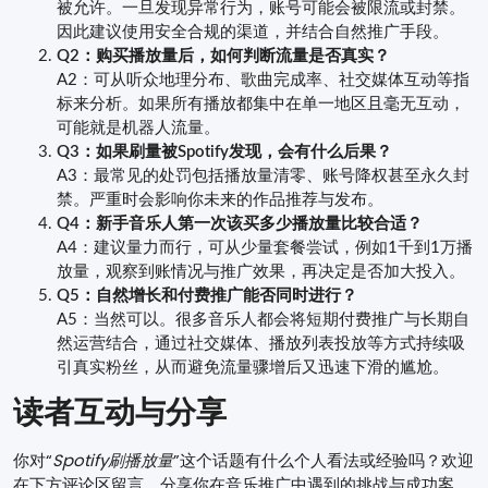
被允许。一旦发现异常行为，账号可能会被限流或封禁。
因此建议使用安全合规的渠道，并结合自然推广手段。
Q2：购买播放量后，如何判断流量是否真实？
A2：可从听众地理分布、歌曲完成率、社交媒体互动等指
标来分析。如果所有播放都集中在单一地区且毫无互动，
可能就是机器人流量。
Q3：如果刷量被Spotify发现，会有什么后果？
A3：最常见的处罚包括播放量清零、账号降权甚至永久封
禁。严重时会影响你未来的作品推荐与发布。
Q4：新手音乐人第一次该买多少播放量比较合适？
A4：建议量力而行，可从少量套餐尝试，例如1千到1万播
放量，观察到账情况与推广效果，再决定是否加大投入。
Q5：自然增长和付费推广能否同时进行？
A5：当然可以。很多音乐人都会将短期付费推广与长期自
然运营结合，通过社交媒体、播放列表投放等方式持续吸
引真实粉丝，从而避免流量骤增后又迅速下滑的尴尬。
读者互动与分享
你对“
Spotify刷播放量
”这个话题有什么个人看法或经验吗？欢迎
在下方评论区留言，分享你在音乐推广中遇到的挑战与成功案