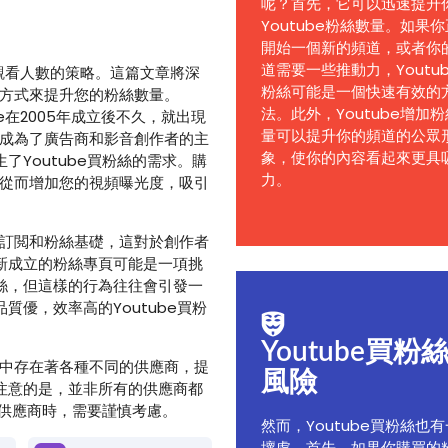
呢？首先，它可以迅速提升
Youtube粉絲數量。如果
開始一個新的頻道，或者你
道需要一些推動力，Youtu
頻道觀看人數的策略。這篇文章將深
粉絲可能是一個快速有效的
的方式來提升您的粉絲數量。
法。此外，Youtube增加
be在2005年成立後不久，就出現
量可以提升你的頻道的公眾
e成為了廣告商和影音創作者的主
象，使你的內容看起來更具
Youtube買粉絲的需求。購
力。
，從而增加您的視頻曝光度，吸引
的訂閲和粉絲基礎，這對於創作者
新成立的粉絲專頁可能是一項挑
絲，但這樣的行為往往會引發一
優，效率高的Youtube買粉
Youtube買粉
場中存在著各種不同的供應商，提
風險
注意的是，並非所有的供應商都
閲供應商時，需要謹慎考慮。
然而，Youtube買粉絲也
壞處。首先，如果你購買的