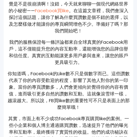
覺是不是很崩潰啊！沒錯，今天就來聊聊一個現代網絡世界
的小秘密——
Facebook買like
。在這篇文章裡，我們會深入
探討這個話題，讓你了解為什麼買讚數是個不錯的選擇，以
及怎麼樣做才能讓你的專頁瞬間增色不少。準備好了嗎？那
我們開始吧！
我們的服務保證每一條評論都來自全球真實的Facebook用
戶，這不僅能提升您的內容互動率，還能增強您的品牌信譽
和信任度。真實的互動能讓更多用戶參與進來，讓您的賬戶
更具吸引力。
你知道嗎，Facebook的Like數不只是個數字而已。這些讚數
代表了你的內容受歡迎的程度，影響了其他人對你的第一印
象。當你的專頁讚數多，人們會更傾向於覺得你的內容有價
值，進而吸引更多自然的讚數和互動。這就像滾雪球一樣，
越滾越大。所以說，FB買like數的重要性可不只是表面上的那
麼簡單哦！
其實，市面上有不少成功facebook專頁購買like的案例。一
些小企業和個人博主通過購買讚數，迅速提升了他們的曝光
率和互動率，最終獲得了實質性的收益。他們的成功秘訣在