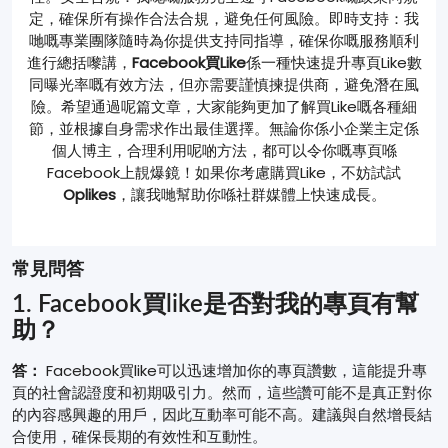
定，確保所有操作合法合規，避免任何風險。即時支持：我
哋嘅專業團隊隨時為你提供支持同指導，確保你嘅服務順利
進行總括嚟講，
Facebook買Like
係一種快速提升專頁Like數
同曝光率嘅有效方法，但亦需要謹慎揀提供商，避免潛在風
險。希望通過呢篇文章，大家能夠更加了解買Like嘅各種細
節，並根據自身需求作出最佳選擇。無論你係小企業主定係
個人博主，合理利用呢啲方法，都可以令你嘅專頁喺
Facebook上靚爆鏡！如果你考慮購買Like，不妨試試
Oplikes
，讓我哋幫助你喺社群媒體上快速成長。
常見問答
1. Facebook買like是否對我的專頁有幫
助？
答：
Facebook買like可以迅速增加你的專頁讚數，這能提升專
頁的社會認證度和初期吸引力。然而，這些讚可能不是真正對你
的內容感興趣的用戶，因此互動率可能不高。建議與自然增長結
合使用，確保長期的有效性和互動性。