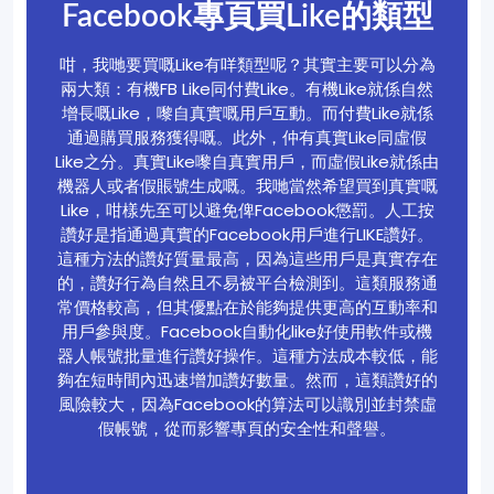
Facebook專頁買Like的類型
咁，我哋要買嘅Like有咩類型呢？其實主要可以分為
兩大類：有機FB Like同付費Like。有機Like就係自然
增長嘅Like，嚟自真實嘅用戶互動。而付費Like就係
通過購買服務獲得嘅。此外，仲有真實Like同虛假
Like之分。真實Like嚟自真實用戶，而虛假Like就係由
機器人或者假賬號生成嘅。我哋當然希望買到真實嘅
Like，咁樣先至可以避免俾Facebook懲罰。人工按
讚好是指通過真實的Facebook用戶進行LIKE讚好。
這種方法的讚好質量最高，因為這些用戶是真實存在
的，讚好行為自然且不易被平台檢測到。這類服務通
常價格較高，但其優點在於能夠提供更高的互動率和
用戶參與度。Facebook自動化like好使用軟件或機
器人帳號批量進行讚好操作。這種方法成本較低，能
夠在短時間內迅速增加讚好數量。然而，這類讚好的
風險較大，因為Facebook的算法可以識別並封禁虛
假帳號，從而影響專頁的安全性和聲譽。