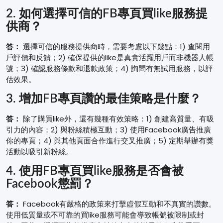
2. 如何選擇可信的FB專頁買like服務提
供商？
答：
選擇可信的服務提供商時，需要考慮以下幾點：1) 查閱用
戶評價和反饋；2) 確保提供的like是真實活躍用戶而非機器人帳
號；3) 確認服務條款和退款政策；4) 詢問有無試用服務，以評
估效果。
3. 增加FB專頁讚的最佳策略是什麼？
答：
除了購買like外，還有幾種有效策略：1) 創建高質量、有吸
引力的內容；2) 與粉絲積極互動；3) 使用Facebook廣告推廣
你的專頁；4) 與其他頁面合作進行交叉推廣；5) 定期舉辦有獎
活動以吸引新粉絲。
4. 使用FB專頁買like服務是否會被
Facebook懲罰？
答：
Facebook有嚴格的政策來打擊虛假互動和不真實的讚數。
使用低質量或不可靠的買like服務可能會導致帳號被限制或封