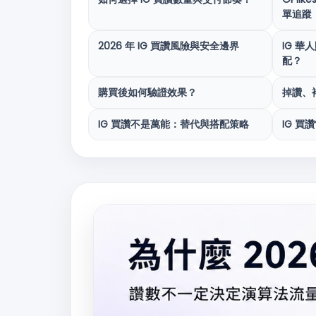
單追蹤
2026 年 IG 買讚風險與安全邊界
IG 
配？
購買後如何驗證效果？
掉讚、
IG 買讚不是萬能：替代與搭配策略
IG 買