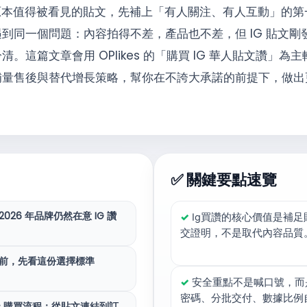
原本值得被看見的貼文，先補上「有人關注、有人互動」的第一
到同一個問題：內容拍得不差，產品也不差，但 IG 貼文剛
這篇文章會用 OPlikes 的「購買 IG 華人貼文讚」為主
補量售後與替代增長策略，幫你在不誇大承諾的前提下，做出
✅ 關鍵要點速覽
2026 年品牌仍然在意 IG 讚
✓
Ig買讚的核心價值是補足
交證明，不是取代內容品質
買讚前，先看這份選擇標準
✓
安全重點不是喊口號，而
密碼、分批交付、數據比例
kes 購買流程：從貼文連結到訂