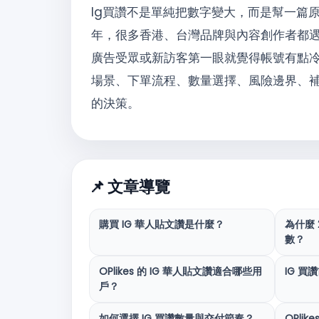
Ig買讚不是單純把數字變大，而是幫一篇
年，很多香港、台灣品牌與內容創作者都遇
廣告受眾或新訪客第一眼就覺得帳號有點冷清。
場景、下單流程、數量選擇、風險邊界、
的決策。
📌 文章導覽
購買 IG 華人貼文讚是什麼？
為什麼 
數？
OPlikes 的 IG 華人貼文讚適合哪些用
IG 
戶？
如何選擇 IG 買讚數量與交付節奏？
OPli