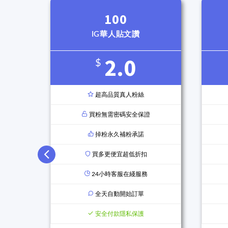
100
IG華人貼文讚
2.0
$
超高品質真人粉絲
買粉無需密碼安全保證
掉粉永久補粉承諾
買多更便宜超低折扣
24小時客服在綫服務
全天自動開始訂單
安全付款隱私保護