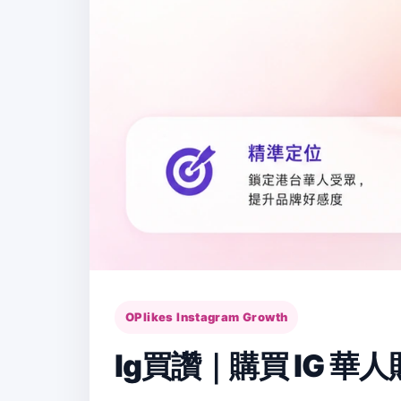
OPlikes Instagram Growth
Ig買讚｜購買 IG 