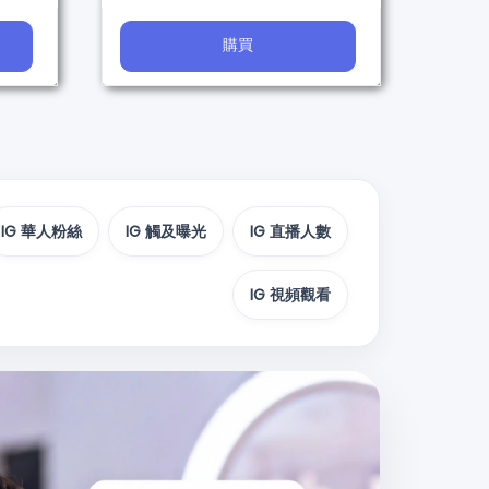
購買
IG 華人粉絲
IG 觸及曝光
IG 直播人數
IG 視頻觀看