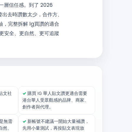
層信任感。到了 2026
發出去時讚數太少，合作方、
軸，完整拆解 Ig買讚的適合
更安全、更自然、更可追蹤
貼文社
✓
購買 IG 華人貼文讚更適合需要
。
港台華人受眾觀感的品牌、商家、
創作者與代理。
是無需
✓
新帳號不建議一開始大量補讚，
自然、
先用小量測試，再按貼文表現放