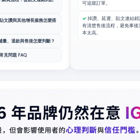
可追蹤訂單。
✓
掉讚、延遲、貼文連結錯
華人貼文讚與其他增長服務怎麼搭
有清楚售後流程，避免事後
本太高。
補量、退款與售後怎麼判斷？
讚常見問題 FAQ