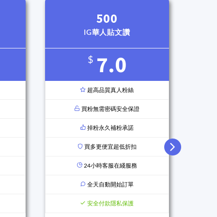
500
IG華人貼文讚
7.0
$
超高品質真人粉絲
買粉無需密碼安全保證
掉粉永久補粉承諾
買多更便宜超低折扣
24小時客服在綫服務
全天自動開始訂單
安全付款隱私保護