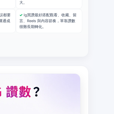
大。
誤都要
✓
Ig買讚最好搭配觀看、收藏、留
溝通成
言、Reels 與內容節奏，單靠讚數
很難長期轉化。