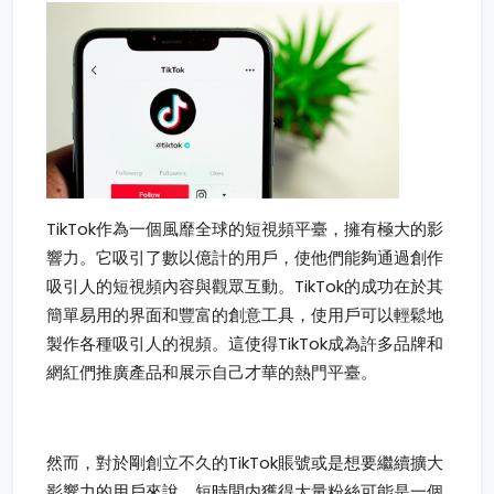
TikTok作為一個風靡全球的短視頻平臺，擁有極大的影
響力。它吸引了數以億計的用戶，使他們能夠通過創作
吸引人的短視頻內容與觀眾互動。TikTok的成功在於其
簡單易用的界面和豐富的創意工具，使用戶可以輕鬆地
製作各種吸引人的視頻。這使得TikTok成為許多品牌和
網紅們推廣產品和展示自己才華的熱門平臺。
然而，對於剛創立不久的TikTok賬號或是想要繼續擴大
影響力的用戶來說，短時間内獲得大量粉絲可能是一個